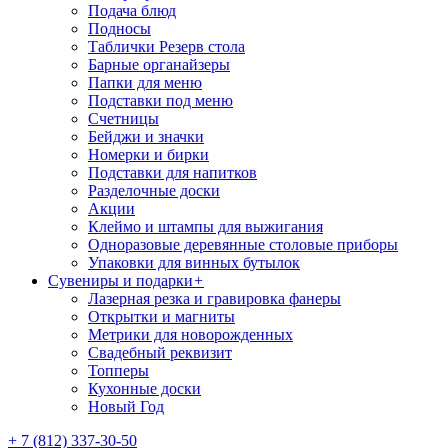
Подача блюд
Подносы
Таблички Резерв стола
Барные органайзеры
Папки для меню
Подставки под меню
Счетницы
Бейджи и значки
Номерки и бирки
Подставки для напитков
Разделочные доски
Акции
Клеймо и штампы для выжигания
Одноразовые деревянные столовые приборы
Упаковки для винных бутылок
Сувениры и подарки
+
Лазерная резка и гравировка фанеры
Открытки и магниты
Метрики для новорожденных
Свадебный реквизит
Топперы
Кухонные доски
Новый Год
+ 7 (812) 337-30-50