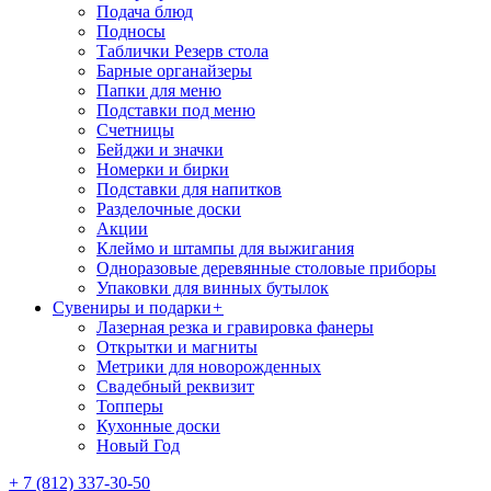
Подача блюд
Подносы
Таблички Резерв стола
Барные органайзеры
Папки для меню
Подставки под меню
Счетницы
Бейджи и значки
Номерки и бирки
Подставки для напитков
Разделочные доски
Акции
Клеймо и штампы для выжигания
Одноразовые деревянные столовые приборы
Упаковки для винных бутылок
Сувениры и подарки
+
Лазерная резка и гравировка фанеры
Открытки и магниты
Метрики для новорожденных
Свадебный реквизит
Топперы
Кухонные доски
Новый Год
+ 7 (812) 337-30-50