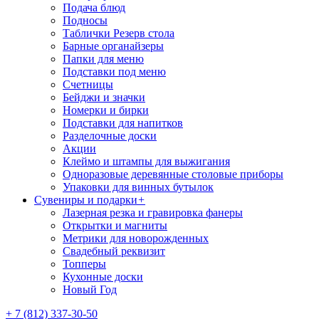
Подача блюд
Подносы
Таблички Резерв стола
Барные органайзеры
Папки для меню
Подставки под меню
Счетницы
Бейджи и значки
Номерки и бирки
Подставки для напитков
Разделочные доски
Акции
Клеймо и штампы для выжигания
Одноразовые деревянные столовые приборы
Упаковки для винных бутылок
Сувениры и подарки
+
Лазерная резка и гравировка фанеры
Открытки и магниты
Метрики для новорожденных
Свадебный реквизит
Топперы
Кухонные доски
Новый Год
+ 7 (812) 337-30-50