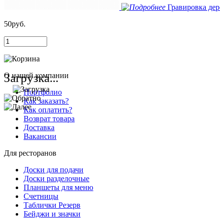
Гравировка дер
50руб.
Загрузка...
О нашей компании
Портфолио
Как заказать?
Как оплатить?
Возврат товара
Доставка
Вакансии
Для ресторанов
Доски для подачи
Доски разделочные
Планшеты для меню
Счетницы
Таблички Резерв
Бейджи и значки