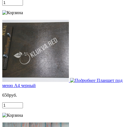
Планшет под
меню А4 черный
650руб.