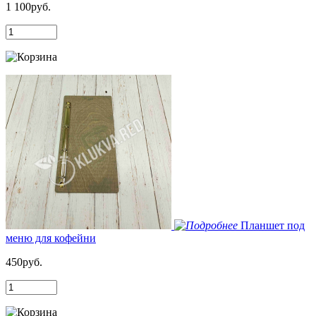
1 100руб.
Планшет под
меню для кофейни
450руб.