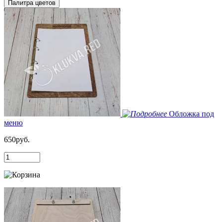
Палитра цветов
Обложка под
меню
650руб.