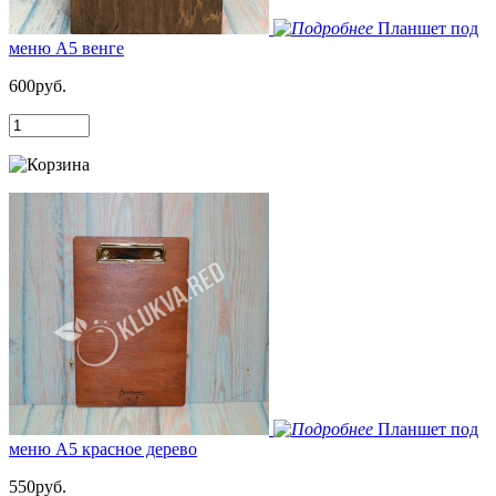
Планшет под
меню А5 венге
600руб.
Планшет под
меню А5 красное дерево
550руб.