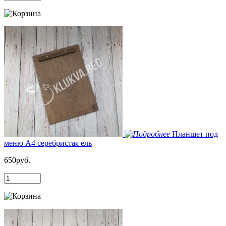
Планшет под
меню А4 серебристая ель
650руб.