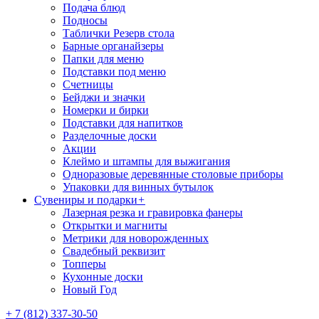
Подача блюд
Подносы
Таблички Резерв стола
Барные органайзеры
Папки для меню
Подставки под меню
Счетницы
Бейджи и значки
Номерки и бирки
Подставки для напитков
Разделочные доски
Акции
Клеймо и штампы для выжигания
Одноразовые деревянные столовые приборы
Упаковки для винных бутылок
Сувениры и подарки
+
Лазерная резка и гравировка фанеры
Открытки и магниты
Метрики для новорожденных
Свадебный реквизит
Топперы
Кухонные доски
Новый Год
+ 7 (812) 337-30-50