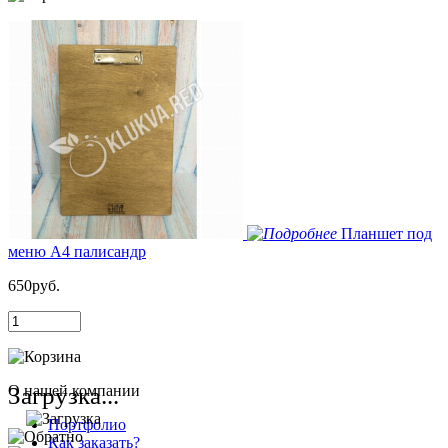
Планшет под
меню А4 палисандр
650руб.
Загрузка...
О нашей компании
Портфолио
Как заказать?