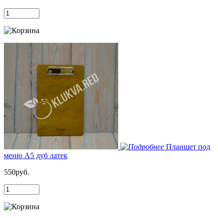
Планшет под
меню А5 дуб латек
550руб.