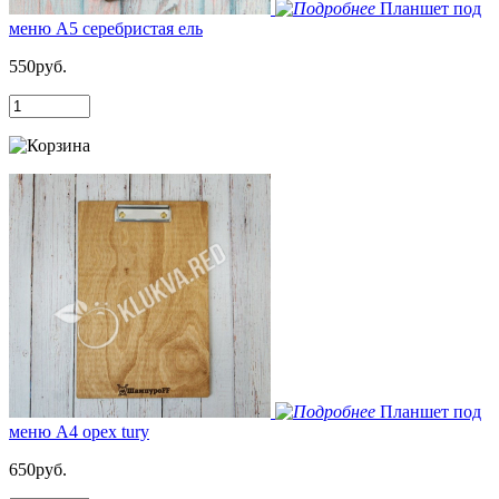
Планшет под
меню А5 серебристая ель
550руб.
Планшет под
меню А4 орех tury
650руб.