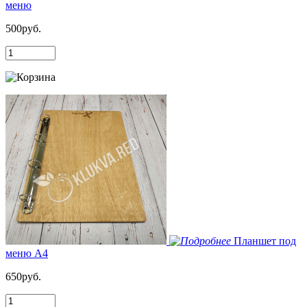
меню
500руб.
Планшет под
меню А4
650руб.