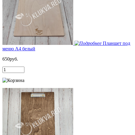
Планшет под
меню А4 белый
650руб.