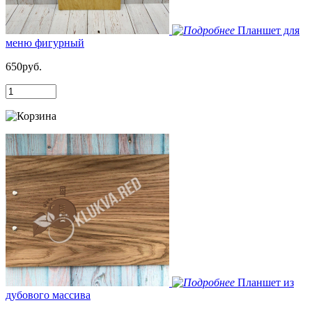
Планшет для
меню фигурный
650руб.
Планшет из
дубового массива