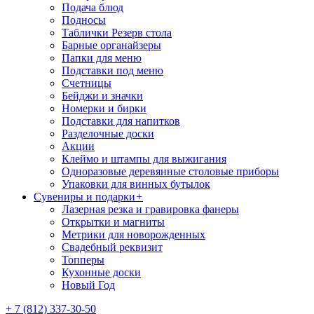
Подача блюд
Подносы
Таблички Резерв стола
Барные органайзеры
Папки для меню
Подставки под меню
Счетницы
Бейджи и значки
Номерки и бирки
Подставки для напитков
Разделочные доски
Акции
Клеймо и штампы для выжигания
Одноразовые деревянные столовые приборы
Упаковки для винных бутылок
Сувениры и подарки
+
Лазерная резка и гравировка фанеры
Открытки и магниты
Метрики для новорожденных
Свадебный реквизит
Топперы
Кухонные доски
Новый Год
+ 7 (812) 337-30-50