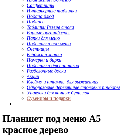
Салфетницы
Интерьерные таблички
Подача блюд
Подносы
Таблички Резерв стола
Барные органайзеры
Папки для меню
Подставки под меню
Счетницы
Бейджи и значки
Номерки и бирки
Подставки для напитков
Разделочные доски
Акции
Клеймо и штампы для выжигания
Одноразовые деревянные столовые приборы
Упаковки для винных бутылок
Сувениры и подарки
Планшет под меню А5
красное дерево