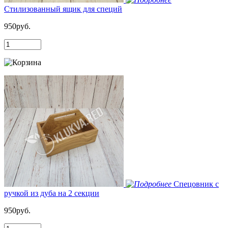
Стилизованный ящик для специй
950руб.
Спецовник с
ручкой из дуба на 2 секции
950руб.