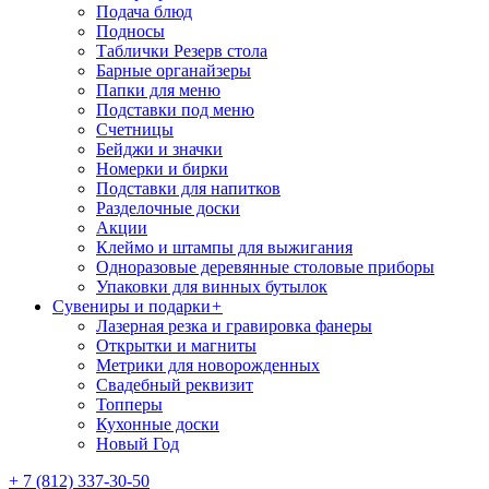
Подача блюд
Подносы
Таблички Резерв стола
Барные органайзеры
Папки для меню
Подставки под меню
Счетницы
Бейджи и значки
Номерки и бирки
Подставки для напитков
Разделочные доски
Акции
Клеймо и штампы для выжигания
Одноразовые деревянные столовые приборы
Упаковки для винных бутылок
Сувениры и подарки
+
Лазерная резка и гравировка фанеры
Открытки и магниты
Метрики для новорожденных
Свадебный реквизит
Топперы
Кухонные доски
Новый Год
+ 7 (812) 337-30-50