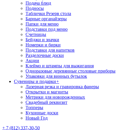
Подача блюд
Подносы
Таблички Резерв стола
Барные органайзеры
Папки для меню
Подставки под меню
Счетницы
Бейджи и значки
Номерки и бирки
Подставки для напитков
Разделочные доски
Акции
Клеймо и штампы для выжигания
Одноразовые деревянные столовые приборы
Упаковки для винных бутылок
Сувениры и подарки
+
Лазерная резка и гравировка фанеры
Открытки и магниты
Метрики для новорожденных
Свадебный реквизит
Топперы
Кухонные доски
Новый Год
+ 7 (812) 337-30-50