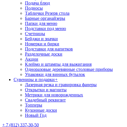
Подача блюд
Подносы
Таблички Резерв стола
Барные органайзеры
Папки для меню
Подставки под меню
Счетницы
Бейджи и значки
Номерки и бирки
Подставки для напитков
Разделочные доски
Акции
Клеймо и штампы для выжигания
Одноразовые деревянные столовые приборы
Упаковки для винных бутылок
Сувениры и подарки
+
Лазерная резка и гравировка фанеры
Открытки и магниты
Метрики для новорожденных
Свадебный реквизит
Топперы
Кухонные доски
Новый Год
+ 7 (812) 337-30-50