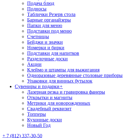
Подача блюд
Подносы
Таблички Резерв стола
Барные органайзеры
Папки для меню
Подставки под меню
Счетницы
Бейджи и значки
Номерки и бирки
Подставки для напитков
Разделочные доски
Акции
Клеймо и штампы для выжигания
Одноразовые деревянные столовые приборы
Упаковки для винных бутылок
Сувениры и подарки
+
Лазерная резка и гравировка фанеры
Открытки и магниты
Метрики для новорожденных
Свадебный реквизит
Топперы
Кухонные доски
Новый Год
+ 7 (812) 337-30-50