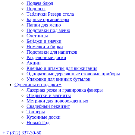
Подача блюд
Подносы
Таблички Резерв стола
Барные органайзеры
Папки для меню
Подставки под меню
Счетницы
Бейджи и значки
Номерки и бирки
Подставки для напитков
Разделочные доски
Акции
Клеймо и штампы для выжигания
Одноразовые деревянные столовые приборы
Упаковки для винных бутылок
Сувениры и подарки
+
Лазерная резка и гравировка фанеры
Открытки и магниты
Метрики для новорожденных
Свадебный реквизит
Топперы
Кухонные доски
Новый Год
+ 7 (812) 337-30-50