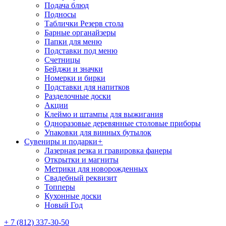
Подача блюд
Подносы
Таблички Резерв стола
Барные органайзеры
Папки для меню
Подставки под меню
Счетницы
Бейджи и значки
Номерки и бирки
Подставки для напитков
Разделочные доски
Акции
Клеймо и штампы для выжигания
Одноразовые деревянные столовые приборы
Упаковки для винных бутылок
Сувениры и подарки
+
Лазерная резка и гравировка фанеры
Открытки и магниты
Метрики для новорожденных
Свадебный реквизит
Топперы
Кухонные доски
Новый Год
+ 7 (812) 337-30-50