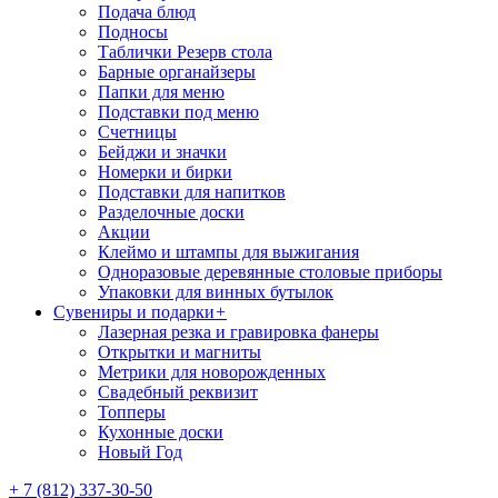
Подача блюд
Подносы
Таблички Резерв стола
Барные органайзеры
Папки для меню
Подставки под меню
Счетницы
Бейджи и значки
Номерки и бирки
Подставки для напитков
Разделочные доски
Акции
Клеймо и штампы для выжигания
Одноразовые деревянные столовые приборы
Упаковки для винных бутылок
Сувениры и подарки
+
Лазерная резка и гравировка фанеры
Открытки и магниты
Метрики для новорожденных
Свадебный реквизит
Топперы
Кухонные доски
Новый Год
+ 7 (812) 337-30-50