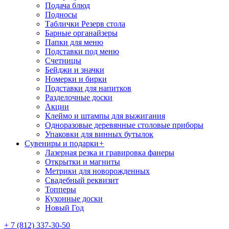
Подача блюд
Подносы
Таблички Резерв стола
Барные органайзеры
Папки для меню
Подставки под меню
Счетницы
Бейджи и значки
Номерки и бирки
Подставки для напитков
Разделочные доски
Акции
Клеймо и штампы для выжигания
Одноразовые деревянные столовые приборы
Упаковки для винных бутылок
Сувениры и подарки
+
Лазерная резка и гравировка фанеры
Открытки и магниты
Метрики для новорожденных
Свадебный реквизит
Топперы
Кухонные доски
Новый Год
+ 7 (812) 337-30-50