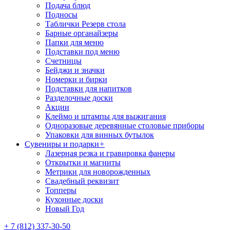
Подача блюд
Подносы
Таблички Резерв стола
Барные органайзеры
Папки для меню
Подставки под меню
Счетницы
Бейджи и значки
Номерки и бирки
Подставки для напитков
Разделочные доски
Акции
Клеймо и штампы для выжигания
Одноразовые деревянные столовые приборы
Упаковки для винных бутылок
Сувениры и подарки
+
Лазерная резка и гравировка фанеры
Открытки и магниты
Метрики для новорожденных
Свадебный реквизит
Топперы
Кухонные доски
Новый Год
+ 7 (812) 337-30-50