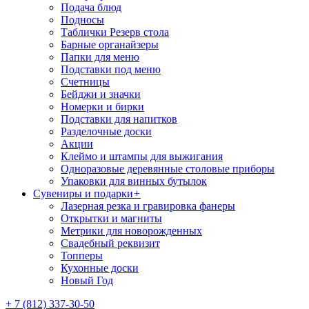
Подача блюд
Подносы
Таблички Резерв стола
Барные органайзеры
Папки для меню
Подставки под меню
Счетницы
Бейджи и значки
Номерки и бирки
Подставки для напитков
Разделочные доски
Акции
Клеймо и штампы для выжигания
Одноразовые деревянные столовые приборы
Упаковки для винных бутылок
Сувениры и подарки
+
Лазерная резка и гравировка фанеры
Открытки и магниты
Метрики для новорожденных
Свадебный реквизит
Топперы
Кухонные доски
Новый Год
+ 7 (812) 337-30-50