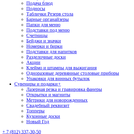
Подача блюд
Подносы
Таблички Резерв стола
Барные органайзеры
Папки для меню
Подставки под меню
Счетницы
Бейджи и значки
Номерки и бирки
Подставки для напитков
Разделочные доски
Акции
Клеймо и штампы для выжигания
Одноразовые деревянные столовые приборы
Упаковки для винных бутылок
Сувениры и подарки
+
Лазерная резка и гравировка фанеры
Открытки и магниты
Метрики для новорожденных
Свадебный реквизит
Топперы
Кухонные доски
Новый Год
+ 7 (812) 337-30-50