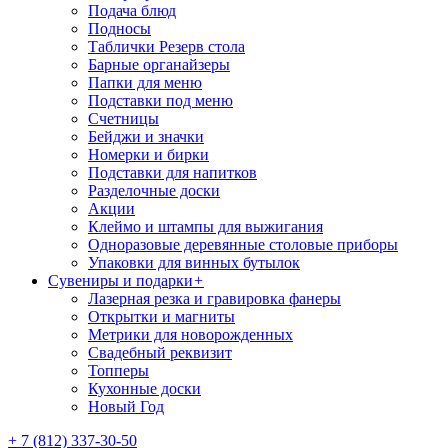
Подача блюд
Подносы
Таблички Резерв стола
Барные органайзеры
Папки для меню
Подставки под меню
Счетницы
Бейджи и значки
Номерки и бирки
Подставки для напитков
Разделочные доски
Акции
Клеймо и штампы для выжигания
Одноразовые деревянные столовые приборы
Упаковки для винных бутылок
Сувениры и подарки
+
Лазерная резка и гравировка фанеры
Открытки и магниты
Метрики для новорожденных
Свадебный реквизит
Топперы
Кухонные доски
Новый Год
+ 7 (812) 337-30-50