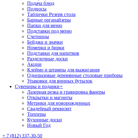
Подача блюд
Подносы
Таблички Резерв стола
Барные органайзеры
Папки для меню
Подставки под меню
Счетницы
Бейджи и значки
Номерки и бирки
Подставки для напитков
Разделочные доски
Акции
Клеймо и штампы для выжигания
Одноразовые деревянные столовые приборы
Упаковки для винных бутылок
Сувениры и подарки
+
Лазерная резка и гравировка фанеры
Открытки и магниты
Метрики для новорожденных
Свадебный реквизит
Топперы
Кухонные доски
Новый Год
+ 7 (812) 337-30-50