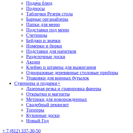
Подача блюд
Подносы
Таблички Резерв стола
Барные органайзеры
Папки для меню
Подставки под меню
Счетницы
Бейджи и значки
Номерки и бирки
Подставки для напитков
Разделочные доски
Акции
Клеймо и штампы для выжигания
Одноразовые деревянные столовые приборы
Упаковки для винных бутылок
Сувениры и подарки
+
Лазерная резка и гравировка фанеры
Открытки и магниты
Метрики для новорожденных
Свадебный реквизит
Топперы
Кухонные доски
Новый Год
+ 7 (812) 337-30-50