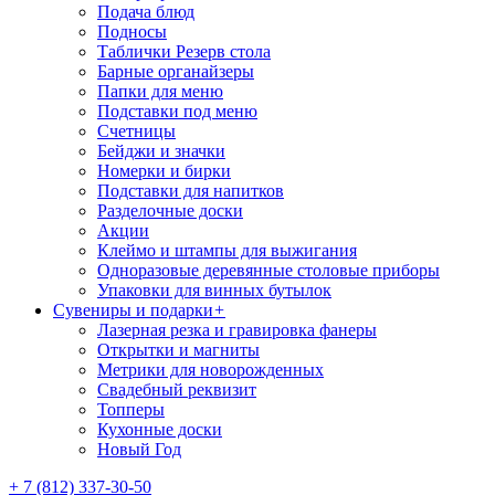
Подача блюд
Подносы
Таблички Резерв стола
Барные органайзеры
Папки для меню
Подставки под меню
Счетницы
Бейджи и значки
Номерки и бирки
Подставки для напитков
Разделочные доски
Акции
Клеймо и штампы для выжигания
Одноразовые деревянные столовые приборы
Упаковки для винных бутылок
Сувениры и подарки
+
Лазерная резка и гравировка фанеры
Открытки и магниты
Метрики для новорожденных
Свадебный реквизит
Топперы
Кухонные доски
Новый Год
+ 7 (812) 337-30-50