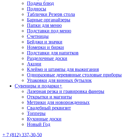
Подача блюд
Подносы
Таблички Резерв стола
Барные органайзеры
Папки для меню
Подставки под меню
Счетницы
Бейджи и значки
Номерки и бирки
Подставки для напитков
Разделочные доски
Акции
Клеймо и штампы для выжигания
Одноразовые деревянные столовые приборы
Упаковки для винных бутылок
Сувениры и подарки
+
Лазерная резка и гравировка фанеры
Открытки и магниты
Метрики для новорожденных
Свадебный реквизит
Топперы
Кухонные доски
Новый Год
+ 7 (812) 337-30-50