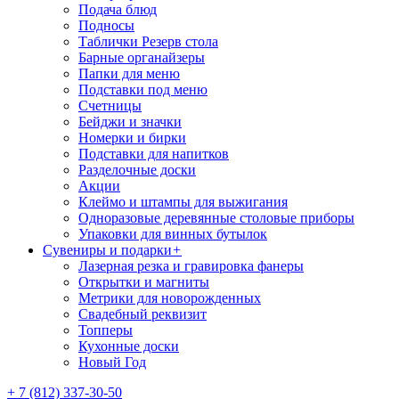
Подача блюд
Подносы
Таблички Резерв стола
Барные органайзеры
Папки для меню
Подставки под меню
Счетницы
Бейджи и значки
Номерки и бирки
Подставки для напитков
Разделочные доски
Акции
Клеймо и штампы для выжигания
Одноразовые деревянные столовые приборы
Упаковки для винных бутылок
Сувениры и подарки
+
Лазерная резка и гравировка фанеры
Открытки и магниты
Метрики для новорожденных
Свадебный реквизит
Топперы
Кухонные доски
Новый Год
+ 7 (812) 337-30-50