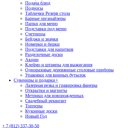
Подача блюд
Подносы
Таблички Резерв стола
Барные органайзеры
Папки для меню
Подставки под меню
Счетницы
Бейджи и значки
Номерки и бирки
Подставки для напитков
Разделочные доски
Акции
Клеймо и штампы для выжигания
Одноразовые деревянные столовые приборы
Упаковки для винных бутылок
Сувениры и подарки
+
Лазерная резка и гравировка фанеры
Открытки и магниты
Метрики для новорожденных
Свадебный реквизит
Топперы
Кухонные доски
Новый Год
+ 7 (812) 337-30-50