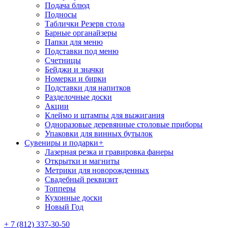
Подача блюд
Подносы
Таблички Резерв стола
Барные органайзеры
Папки для меню
Подставки под меню
Счетницы
Бейджи и значки
Номерки и бирки
Подставки для напитков
Разделочные доски
Акции
Клеймо и штампы для выжигания
Одноразовые деревянные столовые приборы
Упаковки для винных бутылок
Сувениры и подарки
+
Лазерная резка и гравировка фанеры
Открытки и магниты
Метрики для новорожденных
Свадебный реквизит
Топперы
Кухонные доски
Новый Год
+ 7 (812) 337-30-50