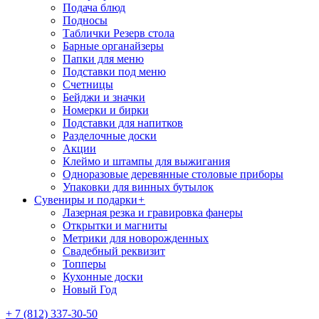
Подача блюд
Подносы
Таблички Резерв стола
Барные органайзеры
Папки для меню
Подставки под меню
Счетницы
Бейджи и значки
Номерки и бирки
Подставки для напитков
Разделочные доски
Акции
Клеймо и штампы для выжигания
Одноразовые деревянные столовые приборы
Упаковки для винных бутылок
Сувениры и подарки
+
Лазерная резка и гравировка фанеры
Открытки и магниты
Метрики для новорожденных
Свадебный реквизит
Топперы
Кухонные доски
Новый Год
+ 7 (812) 337-30-50