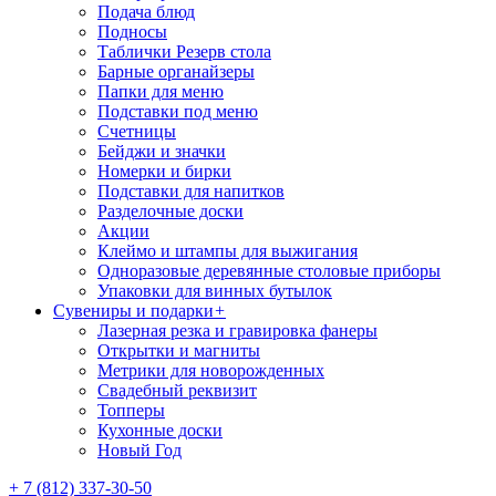
Подача блюд
Подносы
Таблички Резерв стола
Барные органайзеры
Папки для меню
Подставки под меню
Счетницы
Бейджи и значки
Номерки и бирки
Подставки для напитков
Разделочные доски
Акции
Клеймо и штампы для выжигания
Одноразовые деревянные столовые приборы
Упаковки для винных бутылок
Сувениры и подарки
+
Лазерная резка и гравировка фанеры
Открытки и магниты
Метрики для новорожденных
Свадебный реквизит
Топперы
Кухонные доски
Новый Год
+ 7 (812) 337-30-50