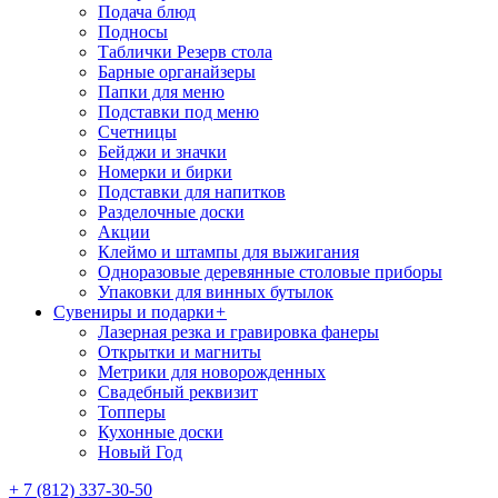
Подача блюд
Подносы
Таблички Резерв стола
Барные органайзеры
Папки для меню
Подставки под меню
Счетницы
Бейджи и значки
Номерки и бирки
Подставки для напитков
Разделочные доски
Акции
Клеймо и штампы для выжигания
Одноразовые деревянные столовые приборы
Упаковки для винных бутылок
Сувениры и подарки
+
Лазерная резка и гравировка фанеры
Открытки и магниты
Метрики для новорожденных
Свадебный реквизит
Топперы
Кухонные доски
Новый Год
+ 7 (812) 337-30-50