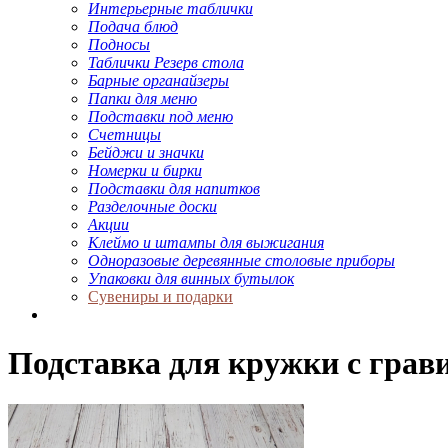
Интерьерные таблички
Подача блюд
Подносы
Таблички Резерв стола
Барные органайзеры
Папки для меню
Подставки под меню
Счетницы
Бейджи и значки
Номерки и бирки
Подставки для напитков
Разделочные доски
Акции
Клеймо и штампы для выжигания
Одноразовые деревянные столовые приборы
Упаковки для винных бутылок
Сувениры и подарки
Подставка для кружки с грав