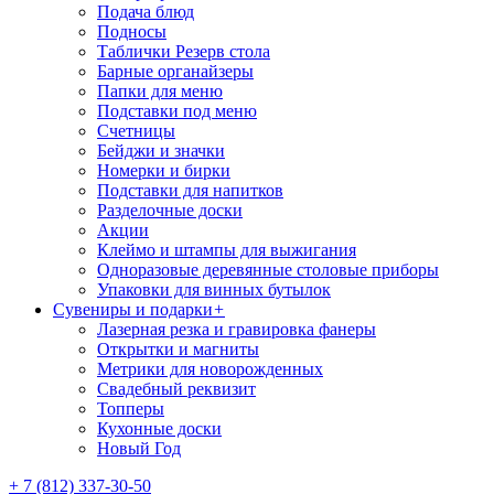
Подача блюд
Подносы
Таблички Резерв стола
Барные органайзеры
Папки для меню
Подставки под меню
Счетницы
Бейджи и значки
Номерки и бирки
Подставки для напитков
Разделочные доски
Акции
Клеймо и штампы для выжигания
Одноразовые деревянные столовые приборы
Упаковки для винных бутылок
Сувениры и подарки
+
Лазерная резка и гравировка фанеры
Открытки и магниты
Метрики для новорожденных
Свадебный реквизит
Топперы
Кухонные доски
Новый Год
+ 7 (812) 337-30-50