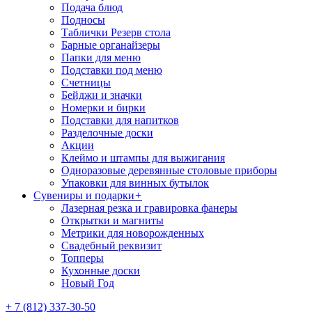
Подача блюд
Подносы
Таблички Резерв стола
Барные органайзеры
Папки для меню
Подставки под меню
Счетницы
Бейджи и значки
Номерки и бирки
Подставки для напитков
Разделочные доски
Акции
Клеймо и штампы для выжигания
Одноразовые деревянные столовые приборы
Упаковки для винных бутылок
Сувениры и подарки
+
Лазерная резка и гравировка фанеры
Открытки и магниты
Метрики для новорожденных
Свадебный реквизит
Топперы
Кухонные доски
Новый Год
+ 7 (812) 337-30-50