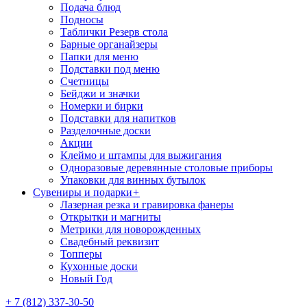
Подача блюд
Подносы
Таблички Резерв стола
Барные органайзеры
Папки для меню
Подставки под меню
Счетницы
Бейджи и значки
Номерки и бирки
Подставки для напитков
Разделочные доски
Акции
Клеймо и штампы для выжигания
Одноразовые деревянные столовые приборы
Упаковки для винных бутылок
Сувениры и подарки
+
Лазерная резка и гравировка фанеры
Открытки и магниты
Метрики для новорожденных
Свадебный реквизит
Топперы
Кухонные доски
Новый Год
+ 7 (812) 337-30-50