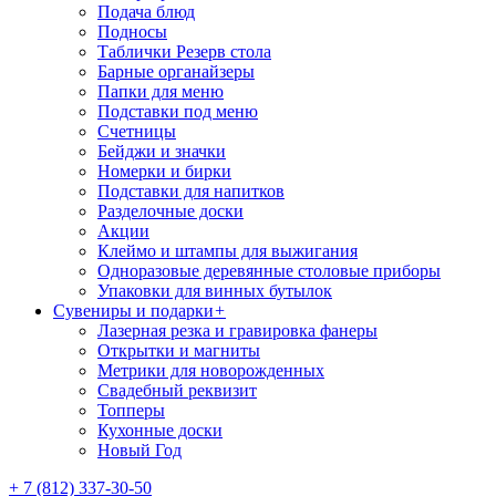
Подача блюд
Подносы
Таблички Резерв стола
Барные органайзеры
Папки для меню
Подставки под меню
Счетницы
Бейджи и значки
Номерки и бирки
Подставки для напитков
Разделочные доски
Акции
Клеймо и штампы для выжигания
Одноразовые деревянные столовые приборы
Упаковки для винных бутылок
Сувениры и подарки
+
Лазерная резка и гравировка фанеры
Открытки и магниты
Метрики для новорожденных
Свадебный реквизит
Топперы
Кухонные доски
Новый Год
+ 7 (812) 337-30-50