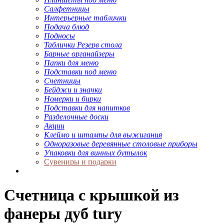
Салфетницы
Интерьерные таблички
Подача блюд
Подносы
Таблички Резерв стола
Барные органайзеры
Папки для меню
Подставки под меню
Счетницы
Бейджи и значки
Номерки и бирки
Подставки для напитков
Разделочные доски
Акции
Клеймо и штампы для выжигания
Одноразовые деревянные столовые приборы
Упаковки для винных бутылок
Сувениры и подарки
Счетница с крышкой из
фанеры дуб tury