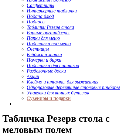
Салфетницы
Интерьерные таблички
Подача блюд
Подносы
Таблички Резерв стола
Барные органайзеры
Папки для меню
Подставки под меню
Счетницы
Бейджи и значки
Номерки и бирки
Подставки для напитков
Разделочные доски
Акции
Клеймо и штампы для выжигания
Одноразовые деревянные столовые приборы
Упаковки для винных бутылок
Сувениры и подарки
Табличка Резерв стола с
меловым полем