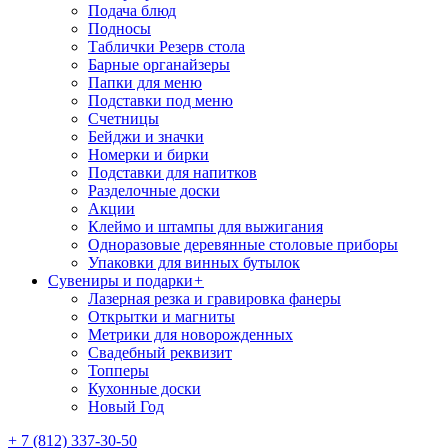
Подача блюд
Подносы
Таблички Резерв стола
Барные органайзеры
Папки для меню
Подставки под меню
Счетницы
Бейджи и значки
Номерки и бирки
Подставки для напитков
Разделочные доски
Акции
Клеймо и штампы для выжигания
Одноразовые деревянные столовые приборы
Упаковки для винных бутылок
Сувениры и подарки
+
Лазерная резка и гравировка фанеры
Открытки и магниты
Метрики для новорожденных
Свадебный реквизит
Топперы
Кухонные доски
Новый Год
+ 7 (812) 337-30-50