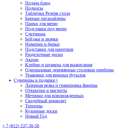
Подача блюд
Подносы
Таблички Резерв стола
Барные органайзеры
Папки для меню
Подставки под меню
Счетницы
Бейджи и значки
Номерки и бирки
Подставки для напитков
Разделочные доски
Акции
Клеймо и штампы для выжигания
Одноразовые деревянные столовые приборы
Упаковки для винных бутылок
Сувениры и подарки
+
Лазерная резка и гравировка фанеры
Открытки и магниты
Метрики для новорожденных
Свадебный реквизит
Топперы
Кухонные доски
Новый Год
+ 7 (812) 337-30-50