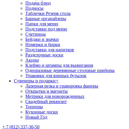
Подача блюд
Подносы
Таблички Резерв стола
Барные органайзеры
Папки для меню
Подставки под меню
Счетницы
Бейджи и значки
Номерки и бирки
Подставки для напитков
Разделочные доски
Акции
Клеймо и штампы для выжигания
Одноразовые деревянные столовые приборы
Упаковки для винных бутылок
Сувениры и подарки
+
Лазерная резка и гравировка фанеры
Открытки и магниты
Метрики для новорожденных
Свадебный реквизит
Топперы
Кухонные доски
Новый Год
+ 7 (812) 337-30-50