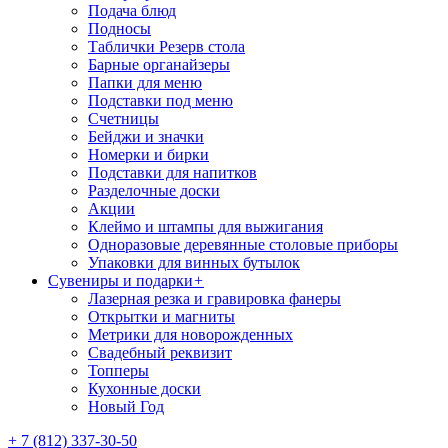
Подача блюд
Подносы
Таблички Резерв стола
Барные органайзеры
Папки для меню
Подставки под меню
Счетницы
Бейджи и значки
Номерки и бирки
Подставки для напитков
Разделочные доски
Акции
Клеймо и штампы для выжигания
Одноразовые деревянные столовые приборы
Упаковки для винных бутылок
Сувениры и подарки
+
Лазерная резка и гравировка фанеры
Открытки и магниты
Метрики для новорожденных
Свадебный реквизит
Топперы
Кухонные доски
Новый Год
+ 7 (812) 337-30-50