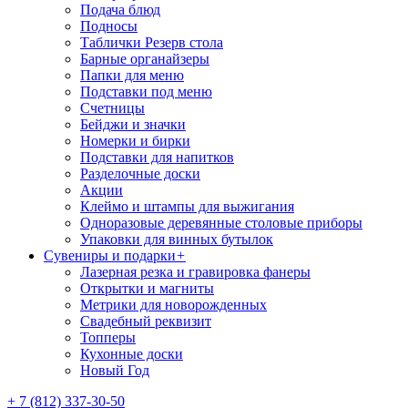
Подача блюд
Подносы
Таблички Резерв стола
Барные органайзеры
Папки для меню
Подставки под меню
Счетницы
Бейджи и значки
Номерки и бирки
Подставки для напитков
Разделочные доски
Акции
Клеймо и штампы для выжигания
Одноразовые деревянные столовые приборы
Упаковки для винных бутылок
Сувениры и подарки
+
Лазерная резка и гравировка фанеры
Открытки и магниты
Метрики для новорожденных
Свадебный реквизит
Топперы
Кухонные доски
Новый Год
+ 7 (812) 337-30-50