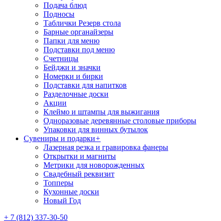
Подача блюд
Подносы
Таблички Резерв стола
Барные органайзеры
Папки для меню
Подставки под меню
Счетницы
Бейджи и значки
Номерки и бирки
Подставки для напитков
Разделочные доски
Акции
Клеймо и штампы для выжигания
Одноразовые деревянные столовые приборы
Упаковки для винных бутылок
Сувениры и подарки
+
Лазерная резка и гравировка фанеры
Открытки и магниты
Метрики для новорожденных
Свадебный реквизит
Топперы
Кухонные доски
Новый Год
+ 7 (812) 337-30-50